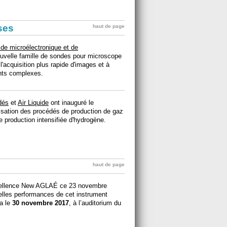
ises
haut de page
, de microélectronique et de
uvelle famille de sondes pour microscope
l'acquisition plus rapide d'images et à
ents complexes.
dés
et
Air Liquide
ont inauguré le
isation des procédés de production de gaz
 production intensifiée d'hydrogène.
haut de page
excellence New AGLAÉ ce 23 novembre
elles performances de cet instrument
ra le
30 novembre 2017
, à l’auditorium du