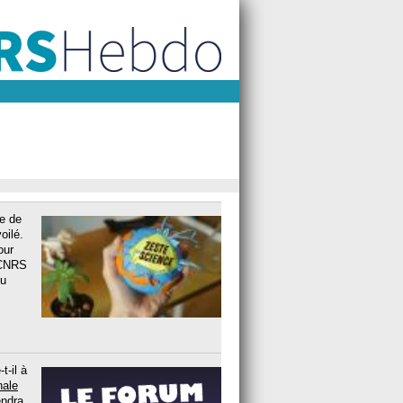
de de
oilé.
our
à CNRS
du
t-il à
nale
endra