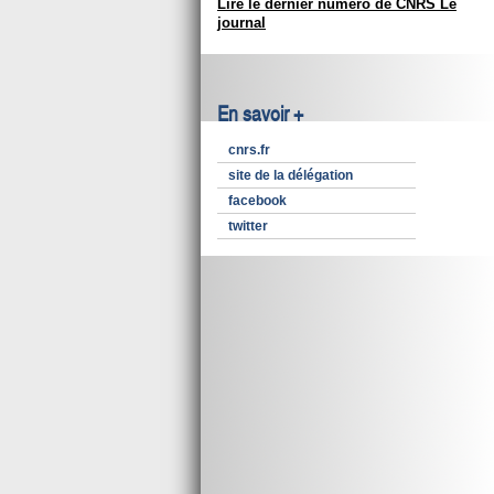
Lire le dernier numéro de CNRS Le
journal
En savoir +
cnrs.fr
site de la délégation
facebook
twitter