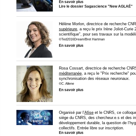
En savoir plus
Lire le dossier Sagascience "New AGLAÉ"
Hélène Morlon, directrice de recherche CNRS
supérieure
, a reçu le prix Irène Joliot-Cur
scientifique", pour ses travaux sur la modéli
©Ted2016Dream/Bret Hartman
En savoir plus
Rosa Cossart, directrice de recherche CNRS
méditerranée
, a reçu le "Prix recherche" p
synchronisation des réseaux neuronaux.
©C. Allene
En savoir plus
Organisé par l’
Afise
et le CNRS, ce colloqu
siège du CNRS, des chercheur.e.s et des indu
développement durable, la question de l’hyg
collectifs. Entrée libre sur inscription.
En savoir plus