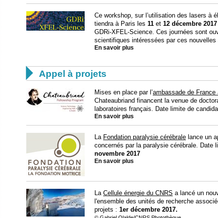
Ce workshop, sur l’utilisation des lasers à 
tiendra à Paris les
11
et
12 décembre 201
GDRi-XFEL-Science. Ces journées sont ou
scientifiques intéressées par ces nouvelles
En savoir plus

Appel à projets
Mises en place par l’
ambassade de France 
Chateaubriand financent la venue de doctor
laboratoires français. Date limite de candid
En savoir plus
La
Fondation paralysie cérébrale
lance un ap
concernés par la paralysie cérébrale. Date l
novembre 2017
En savoir plus
La
Cellule énergie du CNRS
a lancé un nouve
l'ensemble des unités de recherche associ
projets :
1er décembre 2017.
© Gabriel Olalde/CNRS Photothèque