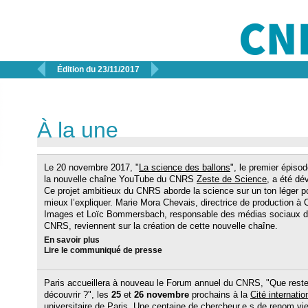


Édition du 23/11/2017
À la une
Le 20 novembre 2017, "
La science des ballons
", le premier épiso
la nouvelle chaîne YouTube du CNRS
Zeste de Science
, a été dév
Ce projet ambitieux du CNRS aborde la science sur un ton léger p
mieux l’expliquer. Marie Mora Chevais, directrice de production 
Images et Loïc Bommersbach, responsable des médias sociaux 
CNRS, reviennent sur la création de cette nouvelle chaîne.
En savoir plus
Lire le communiqué de presse
Paris accueillera à nouveau le Forum annuel du CNRS, "Que reste-
découvrir ?", les
25
et
26 novembre
prochains à la
Cité internatio
universitaire de Paris
. Une centaine de chercheur.e.s de renom vi