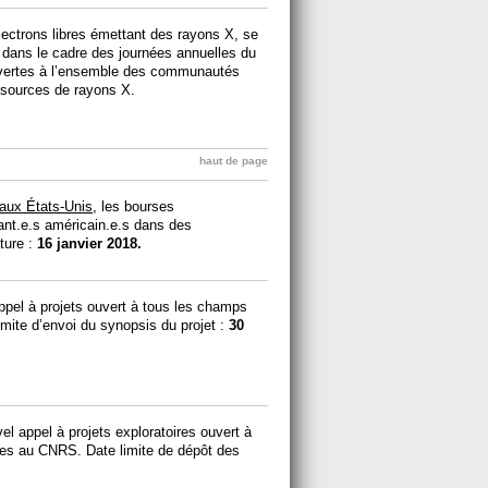
électrons libres émettant des rayons X, se
7
dans le cadre des journées annuelles du
vertes à l’ensemble des communautés
 sources de rayons X.
haut de page
aux États-Unis
, les bourses
ant.e.s américain.e.s dans des
ature :
16 janvier 2018.
pel à projets ouvert à tous les champs
imite d’envoi du synopsis du projet :
30
l appel à projets exploratoires ouvert à
ées au CNRS. Date limite de dépôt des