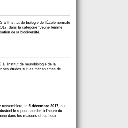
 à l'
Institut de biologie de l'École normale
ie 2017, dans la catégorie "Jeune femme
sation de la biodiversité.
 à l'
Institut de neurobiologie de la
our ses études sur les mécanismes de
e rassemblera, le
5 décembre 2017
, au
striel.le.s pour aborder, à l’heure du
iène dans les maisons et les lieux