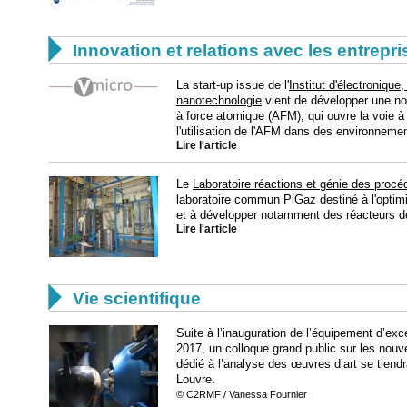

Innovation et relations avec les entrepr
La start-up issue de l'
Institut d'électronique
nanotechnologie
vient de développer une no
à force atomique (AFM), qui ouvre la voie à 
l'utilisation de l'AFM dans des environnem
Lire l'article
Le
Laboratoire réactions et génie des procé
laboratoire commun PiGaz destiné à l'optim
et à développer notamment des réacteurs de
Lire l'article

Vie scientifique
Suite à l’inauguration de l’équipement d’
2017, un colloque grand public sur les nouv
dédié à l’analyse des œuvres d’art se tiend
Louvre.
© C2RMF / Vanessa Fournier