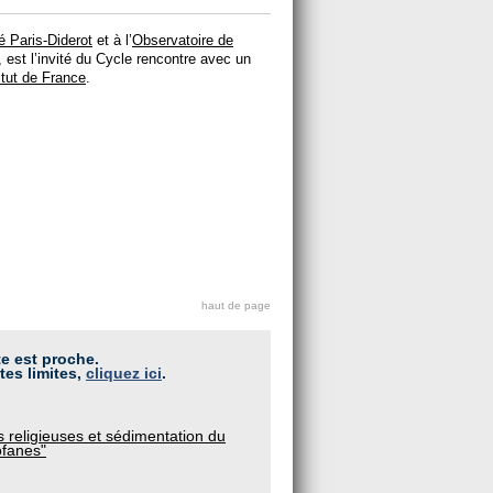
é Paris-Diderot
et à l’
Observatoire de
est l’invité du Cycle rencontre avec un
itut de France
.
haut de page
te est proche.
tes limites,
cliquez ici
.
 religieuses et sédimentation du
ofanes"