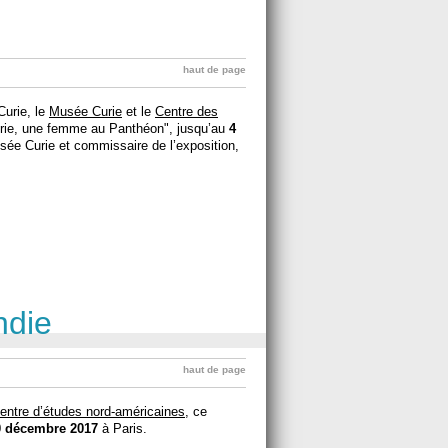
haut de page
Curie, le
Musée Curie
et le
Centre des
rie, une femme au Panthéon", jusqu’au
4
sée Curie et commissaire de l’exposition,
ndie
haut de page
entre d’études nord-américaines
, ce
0 décembre 2017
à Paris.