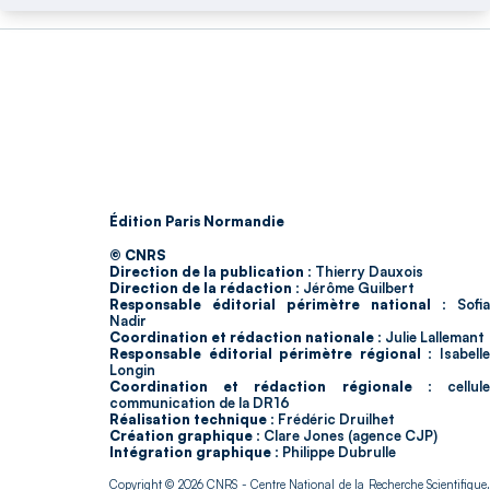
Édition Paris Normandie
© CNRS
Direction de la publication :
Thierry Dauxois
Direction de la rédaction :
Jérôme Guilbert
Responsable éditorial périmètre national :
Sofia
Nadir
Coordination et rédaction nationale :
Julie Lallemant
Responsable éditorial périmètre régional :
Isabell
Longin
Coordination et rédaction régionale :
cellul
communication de la DR16
Réalisation technique :
Frédéric Druilhet
Création graphique :
Clare Jones (agence CJP)
Intégration graphique :
Philippe Dubrulle
Copyright © 2026
CNRS
- Centre National de la Recherche Scientifique