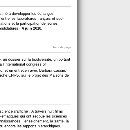
stiné à développer les échanges
entre les laboratoires français et sud-
ations et la participation de jeunes
andidatures :
4 juin 2018.
haut de page
n dossier sur la biodiversité, un portrait
à l'International congress of
io, et un entretien avec Barbara Cassin,
herche CNRS, sur le projet des Maisons de
ience s'affiche". A travers huit films
blématiques qui ont secoué les sciences
nnaissances, l’enseignement, la santé, la
 ou encore les rapports hiérarchiques...