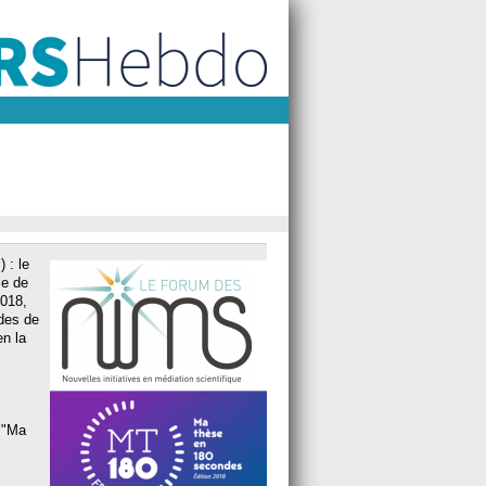
 : le
le de
2018,
des de
en la
e "Ma