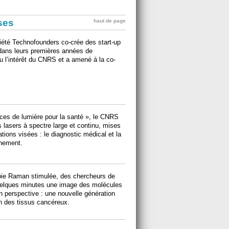
ises
haut de page
ociété Technofounders co-crée des start-up
 dans leurs premières années de
u l’intérêt du CNRS et a amené à la co-
rces de lumière pour la santé », le CNRS
s lasers à spectre large et continu, mises
ations visées : le diagnostic médical et la
nnement.
ie Raman stimulée, des chercheurs de
 quelques minutes une image des molécules
n perspective : une nouvelle génération
ion des tissus cancéreux.