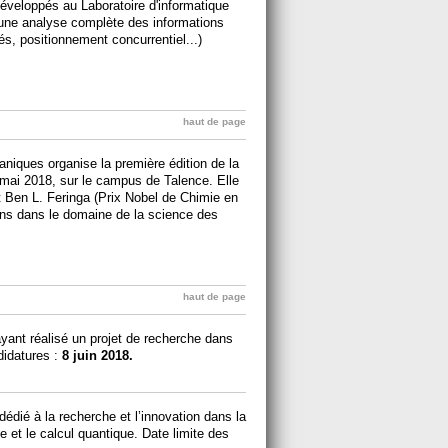
e développés au Laboratoire d'informatique
 une analyse complète des informations
és, positionnement concurrentiel...)
haut de page
niques organise la première édition de la
mai 2018, sur le campus de Talence. Elle
nt Ben L. Feringa (Prix Nobel de Chimie en
ons dans le domaine de la science des
haut de page
ayant réalisé un projet de recherche dans
didatures :
8 juin 2018.
édié à la recherche et l’innovation dans la
lle et le calcul quantique. Date limite des