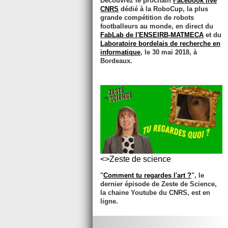
Découvrez le prochain
Facebook live
CNRS
dédié à la RoboCup, la plus
grande compétition de robots
footballeurs au monde, en direct du
FabLab de l'ENSEIRB-MATMECA
et du
Laboratoire bordelais de recherche en
informatique
, le 30 mai 2018, à
Bordeaux.
<>Zeste de science
"
Comment tu regardes l'art ?
", le
dernier épisode de Zeste de Science,
la chaine Youtube du CNRS, est en
ligne.