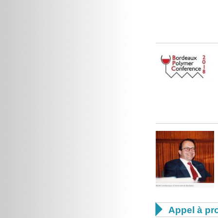

Appel à pro