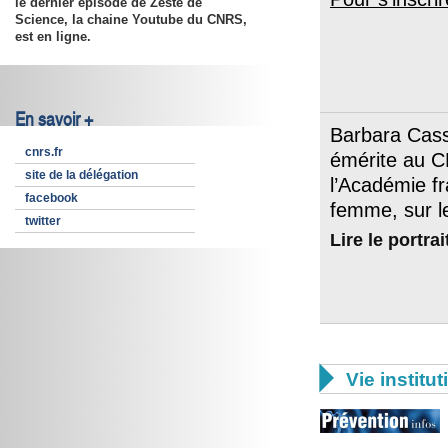
le dernier épisode de Zeste de
Science, la chaine Youtube du CNRS,
est en ligne.
En savoir +
Barbara Cassi
cnrs.fr
émérite au C
site de la délégation
l’Académie fr
facebook
femme, sur l
twitter
Lire le portrai

Vie institut