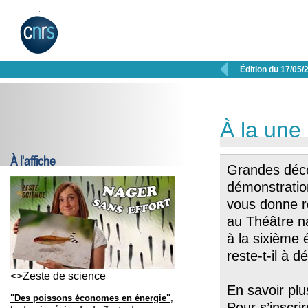

Édition du 17/05/
À la une
À l'affiche
Grandes déco
démonstration
vous donne r
au Théâtre na
à la sixième
reste-t-il à d
<>Zeste de science
En savoir plu
"Des poissons économes en énergie"
,
Pour s’inscrir