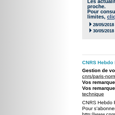
Les actuali
proche.
Pour consul
limites,
cli

28/05/2018

30/05/2018
CNRS Hebdo 
Gestion de vo
cnrs/paris-no
Vos remarques
Vos remarques
technique
CNRS Hebdo P
Pour s'abonner
http://www.cn