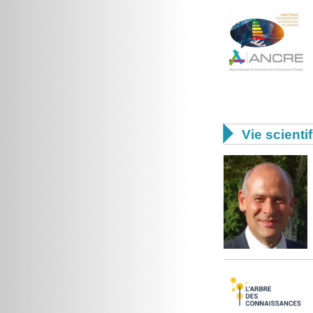

Vie scienti