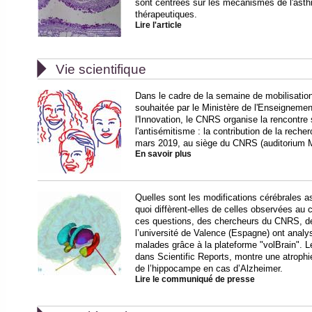
sont centrées sur les mécanismes de l'asthme
thérapeutiques.
Lire l'article

Vie scientifique
Dans le cadre de la semaine de mobilisation
souhaitée par le Ministère de l'Enseignemen
l'Innovation, le CNRS organise la rencontre 
l'antisémitisme : la contribution de la rech
mars 2019, au siège du CNRS (auditorium Ma
En savoir plus
Quelles sont les modifications cérébrales 
quoi diffèrent-elles de celles observées au 
ces questions, des chercheurs du CNRS, de 
l’université de Valence (Espagne) ont analy
malades grâce à la plateforme "volBrain". L
dans Scientific Reports, montre une atrophi
de l’hippocampe en cas d’Alzheimer.
Lire le communiqué de presse