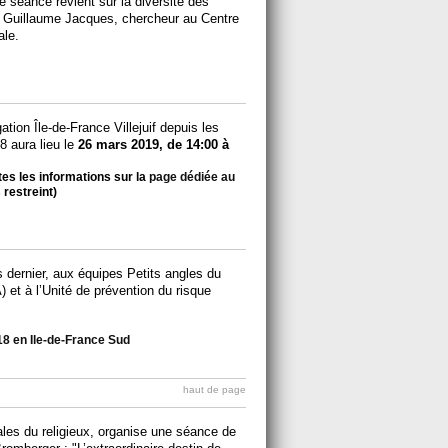
 séance revient sur la diversité des
ec Guillaume Jacques, chercheur au Centre
ale.
ion Île-de-France Villejuif depuis les
8 aura lieu le
26 mars 2019, de 14:00 à
tes les informations sur la
page dédiée au
 restreint)
rs dernier, aux équipes Petits angles du
 et à l’Unité de prévention du risque
018 en Ile-de-France Sud
haut de page
les du religieux, organise une séance de