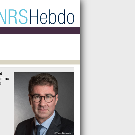
at
 nommé
9.