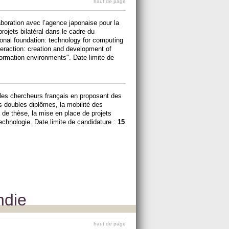
haut de page
aboration avec l’agence japonaise pour la
rojets bilatéral dans le cadre du
al foundation: technology for computing
nteraction: creation and development of
ormation environments". Date limite de
les chercheurs français en proposant des
s doubles diplômes, la mobilité des
de thèse, la mise en place de projets
technologie. Date limite de candidature :
15
ndie
haut de page