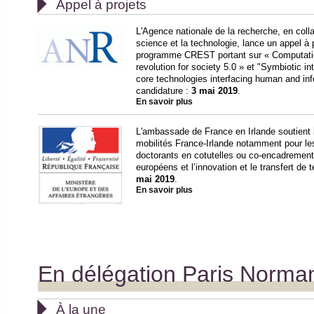

Appel à projets
L'Agence nationale de la recherche, en coll
science et la technologie, lance un appel à p
programme CREST portant sur « Computation
revolution for society 5.0 » et "Symbiotic i
core technologies interfacing human and inf
candidature :
3 mai 2019
.
En savoir plus
L'ambassade de France en Irlande soutient 
mobilités France-Irlande notamment pour le
doctorants en cotutelles ou co-encadrement 
européens et l’innovation et le transfert de 
mai 2019
.
En savoir plus
En délégation Paris Norma

À la une