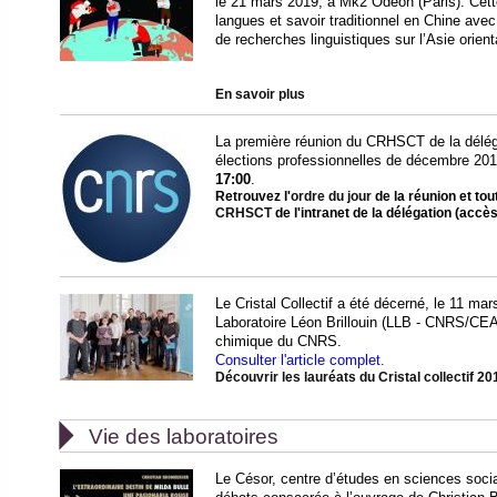
le 21 mars 2019, à Mk2 Odéon (Paris). Cette
langues et savoir traditionnel en Chine av
de recherches linguistiques sur l’Asie orient
En savoir plus
La première réunion du CRHSCT de la délégat
élections professionnelles de décembre 201
17:00
.
Retrouvez l'
ordre du jour
de la réunion et tou
CRHSCT
de l'intranet de la délégation (accès
Le Cristal Collectif a été décerné, le 11 ma
Laboratoire Léon Brillouin (LLB - CNRS/CEA)
chimique du CNRS.
Consulter l'article complet.
Découvrir les lauréats du Cristal collectif 2

Vie des laboratoires
Le Césor, centre d’études en sciences socia