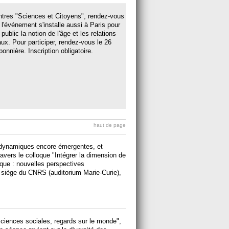
ntres "Sciences et Citoyens", rendez-vous
l'événement s'installe aussi à Paris pour
ublic la notion de l'âge et les relations
ux. Pour participer, rendez-vous le 26
nnière. Inscription obligatoire.
haut de page
dynamiques encore émergentes, et
travers le colloque "Intégrer la dimension de
ique : nouvelles perspectives
au siège du CNRS (auditorium Marie-Curie),
ciences sociales, regards sur le monde",