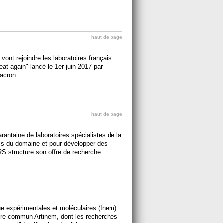
haut de page
nt rejoindre les laboratoires français
eat again" lancé le 1er juin 2017 par
acron.
haut de page
arantaine de laboratoires spécialistes de la
ls du domaine et pour développer des
S structure son offre de recherche.
ue expérimentales et moléculaires (Inem)
oire commun Artinem, dont les recherches