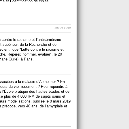
 et l'identification de cibles
haut de page
 contre le racisme et l’antisémitisme
t supérieur, de la Recherche et de
scientifique "Lutte contre le racisme et
erche. Repérer, nommer, évaluer", le 20
rie Curie), à Paris.
associées à la maladie d’Alzheimer ? En
cours du vieillissement ? Pour répondre à
l’École pratique des hautes études et de
sé plus de 4 000 IRM de sujets sains et
eurs modélisations, publiée le 8 mars 2019
e précoce, vers 40 ans, de l’amygdale et