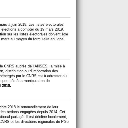
rs à juin 2019. Les listes électorales
s élections
à compter du 19 mars 2019.
on sur les listes électorales doivent être
 mars au moyen du formulaire en ligne,
ur le CNRS auprès de l’ANSES, la mise à
on, distribution ou d’importation des
hébergés par le CNRS est à adresser au
sques liés à la manipulation de
l 2019.
bre 2018 le renouvellement de leur
e les actions engagées depuis 2014. Cet
tional partagé. Il est décliné localement,
CNRS et les directions régionales de Pôle