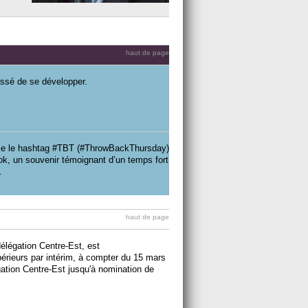
haut de page
ssé de se développer.
lise le hashtag #TBT (#ThrowBackThursday)
ook, un souvenir témoignant d’un temps fort
.
haut de page
délégation Centre-Est, est
rieurs par intérim, à compter du 15 mars
gation Centre-Est jusqu'à nomination de