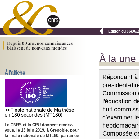

Édition du 06/06/
À la une
À l'affiche
Répondant à l
président-di
Commission de
l’éducation d
huit commis
<>Finale nationale de Ma thèse
en 180 secondes (MT180)
d'examiner le
hebdomadaire
Le CNRS et la CPU donnent rendez-
vous, le 13 juin 2019, à Grenoble, pour
Composée de 
la finale nationale de MT180, parrainée