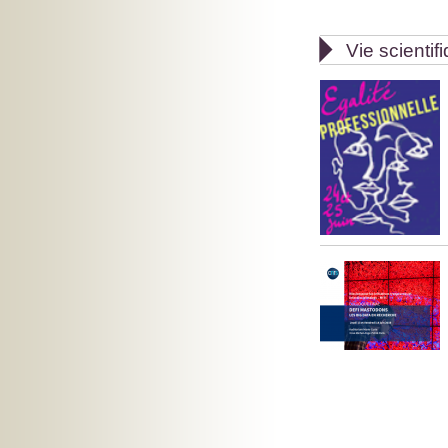

Vie scientif