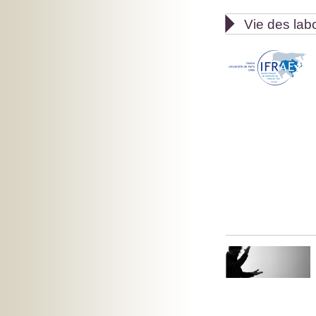

Vie des lab