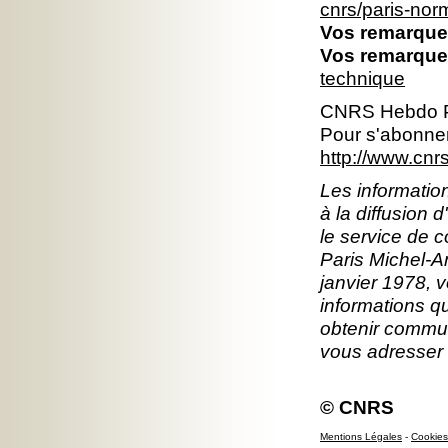
cnrs/paris-no
Vos remarques
Vos remarques
technique
CNRS Hebdo P
Pour s'abonner
http://www.cn
Les information
à la diffusion 
le service de 
Paris Michel-An
janvier 1978, v
informations q
obtenir commun
vous adresser
© CNRS
Mentions Légales
-
Cookies