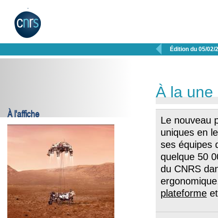

Édition du 05/02/
À la une
À l'affiche
Le nouveau p
uniques en le
ses équipes 
quelque 50 0
du CNRS dans
ergonomique
plateforme
e