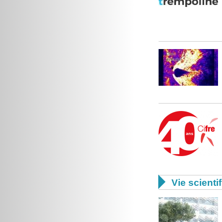

Vie scienti