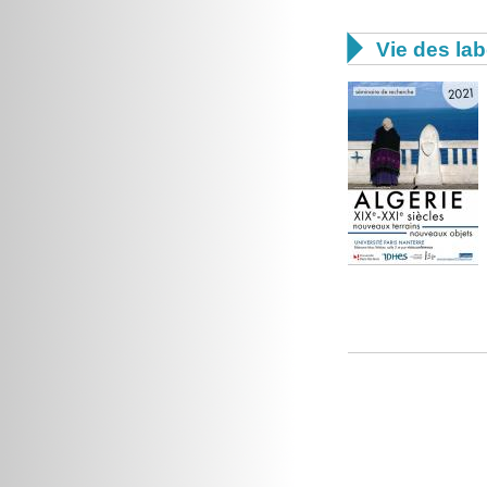

Vie des lab