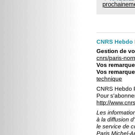
prochaineme
CNRS Hebdo 
Gestion de vo
cnrs/paris-no
Vos remarques
Vos remarques
technique
CNRS Hebdo P
Pour s'abonner
http://www.cn
Les information
à la diffusion 
le service de 
Paris Michel-An