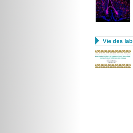

Vie des lab