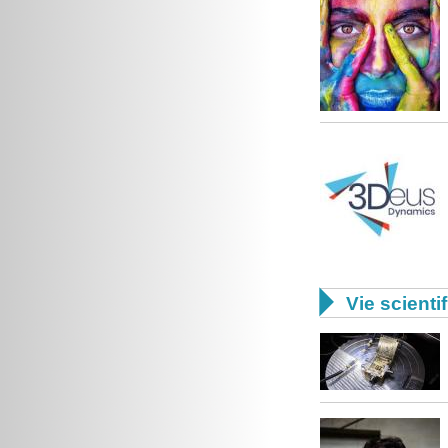

Vie scienti