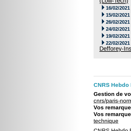
(Low-Tech)

16/02/2021

15/02/2021

26/02/2021

24/02/2021

19/02/2021

22/02/2021
Defforey-Ins
CNRS Hebdo 
Gestion de vo
cnrs/paris-no
Vos remarques
Vos remarques
technique
CNRS Hebdo P