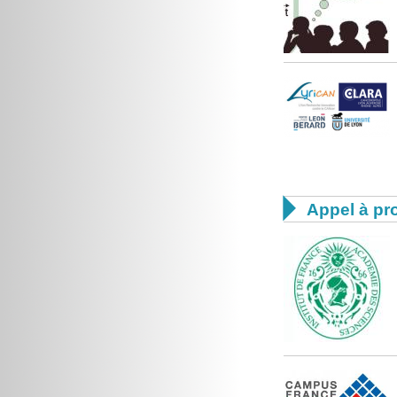

Appel à pro