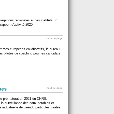
légations régionales
et des
instituts
un
rapport d'activité 2020.
haut de page
rammes européens collaboratifs, le bureau
s pilotes de coaching pour les candidats
ises
haut de page
de prématuration 2021 du CNRS,
la surveillance des eaux potables et
le industrielle de pseudo particules virales.