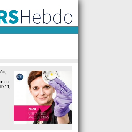
née,
min de
ID-19,