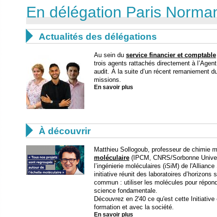
En délégation Paris Norma

Actualités des délégations
Au sein du
service financier et comptable
trois agents rattachés directement à l’Age
audit. À la suite d’un récent remaniement 
missions.
En savoir plus

À découvrir
Matthieu Sollogoub, professeur de chimie mo
moléculaire
(IPCM, CNRS/Sorbonne Universit
l’ingénierie moléculaires (iSiM) de l'Allian
initiative réunit des laboratoires d’horizons 
commun : utiliser les molécules pour répon
science fondamentale.
Découvrez en 2'40 ce qu'est cette Initiative
formation et avec la société.
En savoir plus