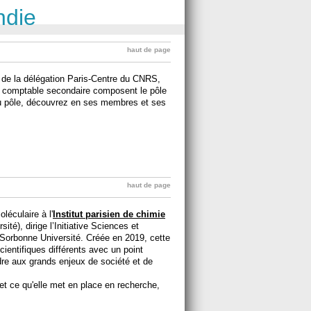
ndie
haut de page
de la délégation Paris-Centre du CNRS,
nt comptable secondaire composent le pôle
du pôle, découvrez en ses membres et ses
haut de page
léculaire à l'
Institut parisien de chimie
é), dirige l’Initiative Sciences et
ce Sorbonne Université. Créée en 2019, cette
scientifiques différents avec un point
dre aux grands enjeux de société et de
 et ce qu'elle met en place en recherche,