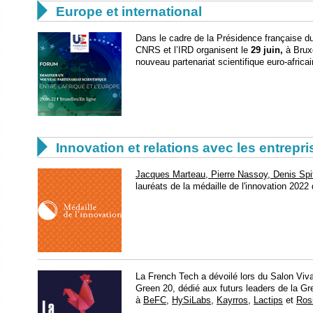

Europe et international
Dans le cadre de la Présidence française d
CNRS et l’IRD organisent le
29 juin,
à Bruxe
nouveau partenariat scientifique euro‐africa

Innovation et relations avec les entrepr
Jacques Marteau, Pierre Nassoy, Denis Spitz
lauréats de la médaille de l'innovation 20
La French Tech a dévoilé lors du Salon Viv
Green 20, dédié aux futurs leaders de la Gr
à
BeFC
,
HySiLabs
,
Kayrros
,
Lactips
et
Rosi