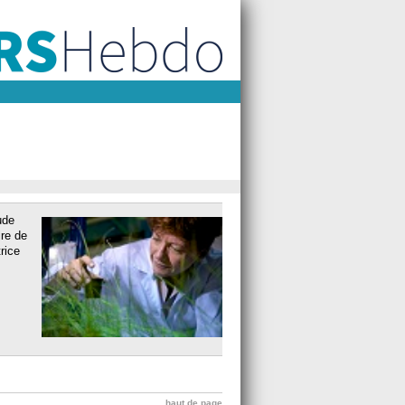
ude
ire de
rice
haut de page