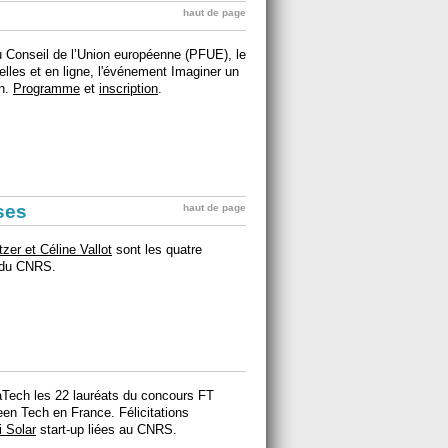
haut de page
u Conseil de l’Union européenne (PFUE), le
lles et en ligne, l'événement Imaginer un
in.
Programme
et
inscription
.
ises
haut de page
er et Céline Vallot
sont les quatre
22 du CNRS.
aTech les 22 lauréats du concours FT
een Tech en France. Félicitations
 Solar
start-up liées au CNRS.