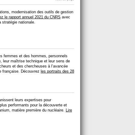
ations, modernisation des outils de gestion
ez le rapport annuel 2021 du CNRS
avec
 stratégie nationale.
 des femmes et des hommes, personnels
té, leur maîtrise technique et leur sens de
ercheurs et des chercheuses à l’avancée
he française. Découvrez
les portraits des 28
unissent leurs expertises pour
lus performants pour la découverte et
ranium, matière première du nucléaire.
Lire