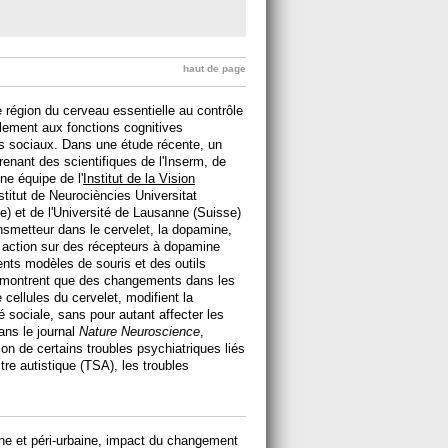
haut de page
ne région du cerveau essentielle au contrôle
alement aux fonctions cognitives
 sociaux. Dans une étude récente, un
enant des scientifiques de l'Inserm, de
ne équipe de l'
Institut de la Vision
titut de Neurociències Universitat
 et de l'Université de Lausanne (Suisse)
nsmetteur dans le cervelet, la dopamine,
action sur des récepteurs à dopamine
ents modèles de souris et des outils
 montrent que des changements dans les
cellules du cervelet, modifient la
é sociale, sans pour autant affecter les
ans le journal
Nature Neuroscience
,
on de certains troubles psychiatriques liés
tre autistique (TSA), les troubles
aine et péri-urbaine, impact du changement