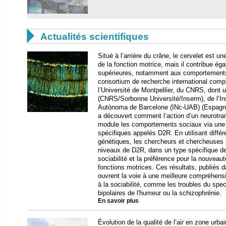

Actualités scientifiques
Situé à l’arrière du crâne, le cervelet est u
de la fonction motrice, mais il contribue ég
supérieures, notamment aux comportements
consortium de recherche international compr
l’Université de Montpellier, du CNRS, dont u
(CNRS/Sorbonne Université/Inserm), de l’Ins
Autònoma de Barcelone (INc-UAB) (Espagne)
a découvert comment l’action d’un neurotra
module les comportements sociaux via une 
spécifiques appelés D2R. En utilisant différ
génétiques, les chercheurs et chercheuses
niveaux de D2R, dans un type spécifique de 
sociabilité et la préférence pour la nouveaut
fonctions motrices. Ces résultats, publiés d
ouvrent la voie à une meilleure compréhensi
à la sociabilité, comme les troubles du spec
bipolaires de l'humeur ou la schizophrénie.
En savoir plus
Évolution de la qualité de l’air en zone urb