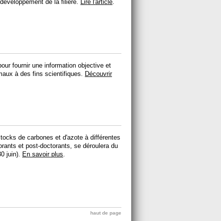
 développement de la filière.
Lire l'article
.
our fournir une information objective et
imaux à des fins scientifiques.
Découvrir
stocks de carbones et d'azote à différentes
rants et post-doctorants, se déroulera du
30 juin).
En savoir plus
.
haut de page