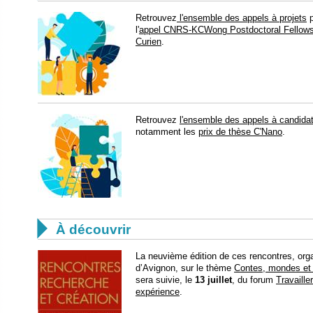
​Retrouvez
l'ensemble des appels à projets
p
l'
appel CNRS-KCWong Postdoctoral Fellows
Curien
.
​Retrouvez
l'ensemble des appels à candida
notamment les
prix de thèse C'Nano
.

À découvrir
La neuvième édition de ces rencontres, orga
d’Avignon, sur le thème
Contes, mondes et 
sera suivie, le
13 juillet
, du forum
Travaill
expérience
.