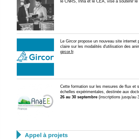
le CNRS, Inria et le CEA, vise à soutenir le
Le Gircor propose un nouveau site internet p
claire sur les modalités d'utilisation des an
gircor.fr
.
Cette formation sur les mesures de flux et 
échelles expérimentales, destinée aux docto
26 au 30 septembre
(inscriptions jusqu'au 

Appel à projets