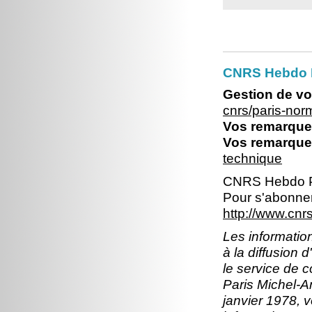
CNRS Hebdo 
Gestion de vo
cnrs/paris-no
Vos remarques
Vos remarques
technique
CNRS Hebdo P
Pour s'abonner
http://www.cn
Les information
à la diffusion 
le service de 
Paris Michel-An
janvier 1978, v