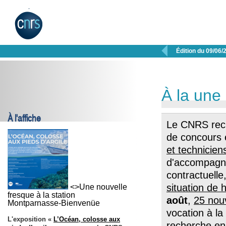

Édition du 09/06/
À la une
À l'affiche
Le CNRS rec
de concours 
et technicie
d'accompagne
contractuelle
situation de 
<>Une nouvelle
fresque à la station
août
,
25 nou
Montparnasse-Bienvenüe
vocation à la
L'exposition «
L’Océan, colosse aux
recherche en 