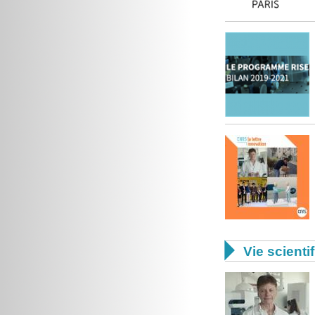

Vie scienti