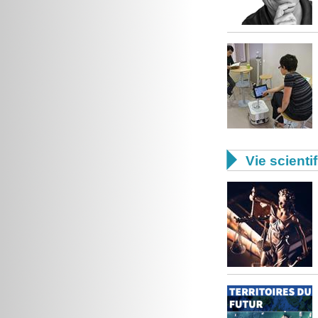

Vie scienti