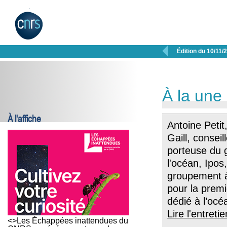

Édition du 10/11/
À la une
À l'affiche
Antoine Peti
Gaill, consei
porteuse du 
l'océan, Ipos
groupement à
pour la premi
dédié à l’oc
Lire l'entretie
<>Les Échappées inattendues du