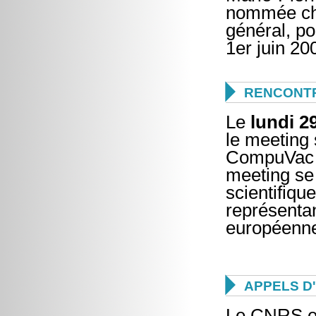
nommée cha
général, po
1er juin 20

RENCONTR
Le
lundi 2
le meeting 
CompuVac d
meeting se
scientifiqu
représentan
européenn

APPELS D
Le CNRS et