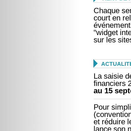
Chaque sem
court en re
événementi
"widget int
sur les sit

ACTUALIT
La saisie 
financiers 
au 15 sep
Pour simpli
(convention
et réduire 
lance son n