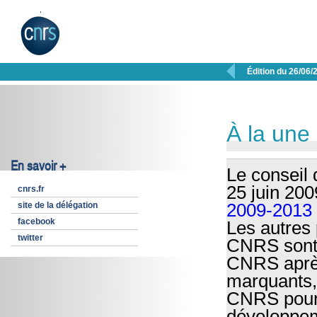

Édition du 26/06/
À la une
En savoir +
Le conseil 
25 juin 20
cnrs.fr
site de la délégation
2009-2013
facebook
Les autres 
twitter
CNRS sont 
CNRS après 
marquants, 
CNRS pour 
développem