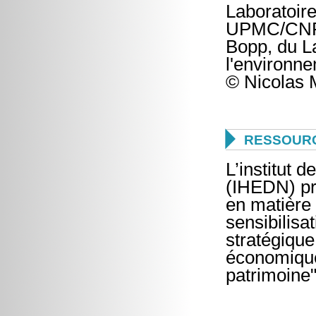
Laboratoir
UPMC/CNRS
Bopp, du La
l'environ
© Nicolas 

RESSOUR
L’institut 
(IHEDN) pr
en matière 
sensibilisa
stratégique
économique
patrimoine"