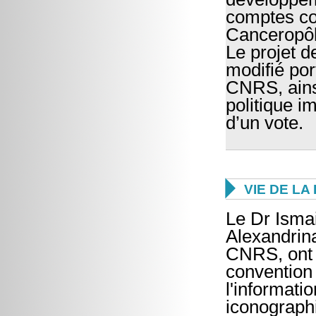
comptes co
Canceropôl
Le projet 
modifié por
CNRS, ainsi
politique i
d’un vote.

VIE DE L
Le Dr Ismai
Alexandrina
CNRS, ont s
convention 
l'informatio
iconographi