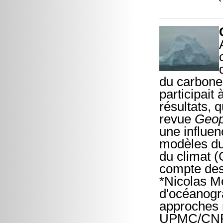
du carbone 
participait
résultats, 
revue
Geop
une influen
modèles du
du climat (
compte des
*Nicolas M
d'océanogra
approches
UPMC/CNRS