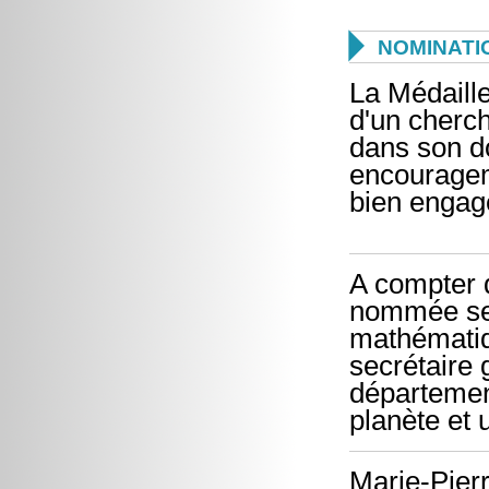

NOMINATI
La Médaill
d'un cherch
dans son d
encouragem
bien engag
A compter d
nommée sec
mathématiq
secrétaire 
départemen
planète et 
Marie-Pier