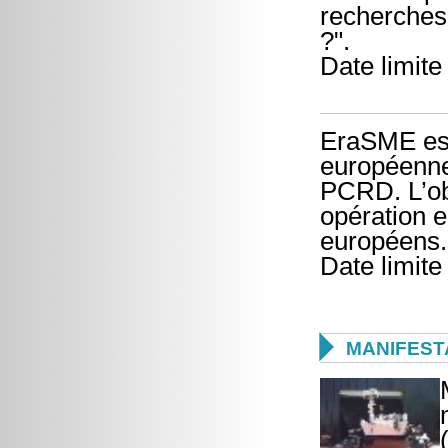
recherches 
?".
Date limite
EraSME est 
européenne
PCRD. L’ob
opération 
européens.
Date limite

MANIFEST