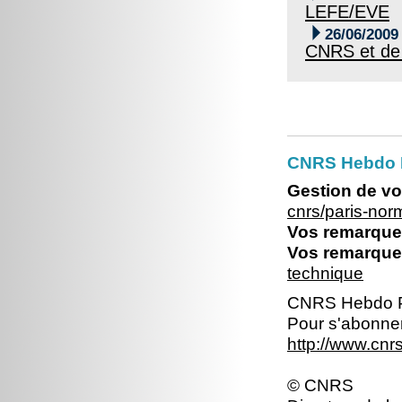
LEFE/EVE

26/06/2009
CNRS et de
CNRS Hebdo 
Gestion de vo
cnrs/paris-no
Vos remarques
Vos remarques
technique
CNRS Hebdo P
Pour s'abonner
http://www.cn
© CNRS