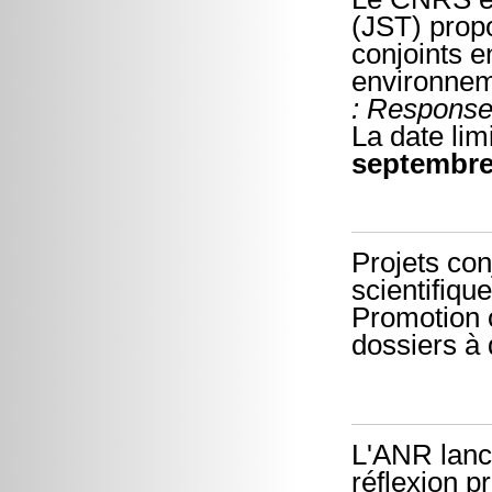
(JST) prop
conjoints e
environnem
: Response
La date lim
septembre
Projets con
scientifiqu
Promotion o
dossiers à 
L'ANR lance
réflexion p