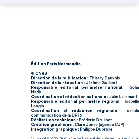
Édition Paris Normandie
© CNRS
Direction de la publication :
Thierry Dauxois
Direction de la rédaction :
Jérôme Guilbert
Responsable éditorial périmètre national :
Sofia
Nadir
Coordination et rédaction nationale :
Julie Lallemant
Responsable éditorial périmètre régional :
Isabell
Longin
Coordination et rédaction régionale :
cellul
communication de la DR16
Réalisation technique :
Frédéric Druilhet
Création graphique :
Clare Jones (agence CJP)
Intégration graphique :
Philippe Dubrulle
Copyright © 2026
CNRS
- Centre National de la Recherche Scientifique