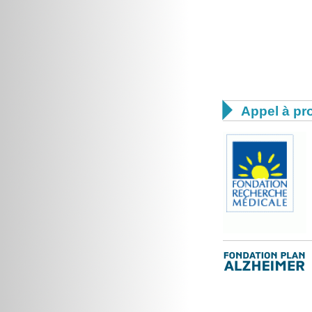

Appel à pro