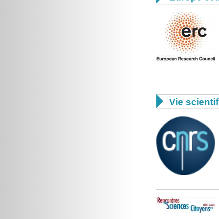

Vie scienti