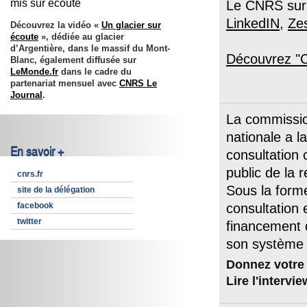
mis sur écoute
Le CNRS sur 
LinkedIN
,
Ze
Découvrez la vidéo «
Un glacier sur
écoute
», dédiée au glacier
d’Argentière, dans le massif du Mont-
Découvrez "C
Blanc, également diffusée sur
LeMonde.fr
dans le cadre du
partenariat mensuel avec
CNRS Le
Journal
.
La commissio
nationale a l
En savoir +
consultation 
public de la 
cnrs.fr
Sous la forme
site de la délégation
facebook
consultation
twitter
financement 
son système 
Donnez votre 
Lire l'interv