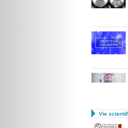

Vie scienti