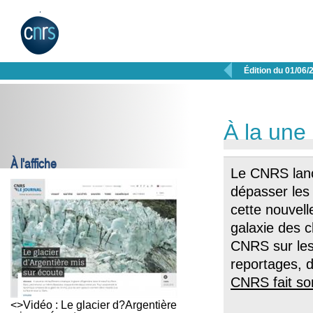

Édition du 01/06/
À la une
À l'affiche
Le CNRS lan
dépasser les
cette nouvelle
galaxie des 
CNRS sur les
reportages, d
CNRS fait son
<>Vidéo : Le glacier d?Argentière