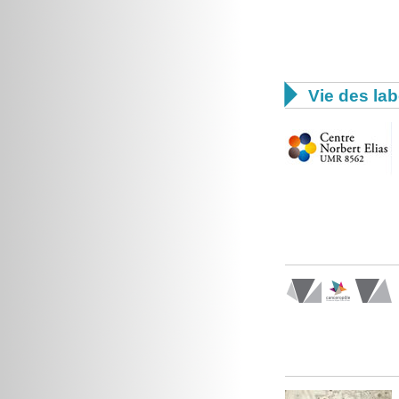

Vie des lab