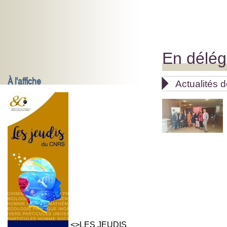
En délég
À l'affiche

Actualités d
<>LES JEUDIS