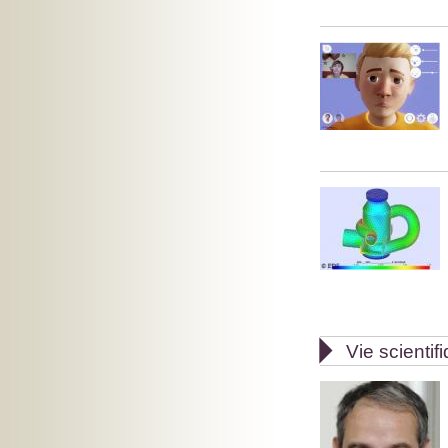

Vie scientif