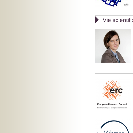

Vie scientif