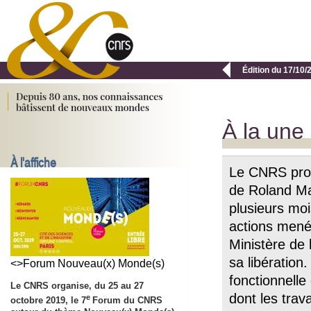

Édition du 17/10/
À la une
À l'affiche
Le CNRS prote
de Roland Ma
plusieurs moi
actions menée
Ministère de 
sa libération
<>Forum Nouveau(x) Monde(s)
fonctionnelle
Le CNRS organise, du 25 au 27
dont les trav
e
octobre 2019, le 7
Forum du CNRS