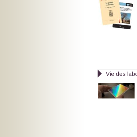

Vie des lab