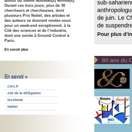
autour du thème Nouveau(x) Monde(s).
sub-saharienn
Durant ces trois jours, plus de 30
anthropologu
chercheurs et chercheuses, dont
plusieurs Prix Nobel, des artistes et
de juin. Le 
des auteurs se donnent rendez-vous
de suspendre
pour un week-end exceptionnel, à la
Cité des sciences et de l’industrie,
Pour plus d'i
dont une soirée à Ground Control à
Paris.
En savoir plus

80 ans du
En savoir +
cnrs.fr
site de la délégation
facebook
twitter