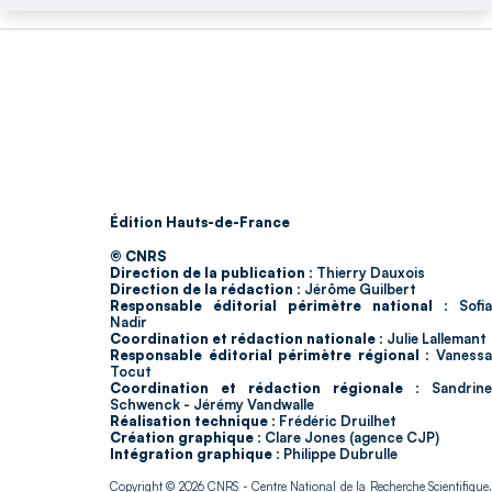
Édition Hauts-de-France
© CNRS
Direction de la publication :
Thierry Dauxois
Direction de la rédaction :
Jérôme Guilbert
Responsable éditorial périmètre national :
Sofia
Nadir
Coordination et rédaction nationale :
Julie Lallemant
Responsable éditorial périmètre régional :
Vaness
Tocut
Coordination et rédaction régionale :
Sandrine
Schwenck - Jérémy Vandwalle
Réalisation technique :
Frédéric Druilhet
Création graphique :
Clare Jones (agence CJP)
Intégration graphique :
Philippe Dubrulle
Copyright © 2026
CNRS
- Centre National de la Recherche Scientifique