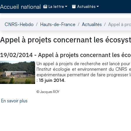
Accédez directement au contenu de la page
Accueil national
La lettre
Actualités
CNRS-Hebdo
Hauts-de-France
Actualités
Appel à pr
Appel à projets concernant les écosy
19/02/2014
-
Appel à projets concernant les éc
Un appel à projets de recherche est lancé pour 
l'Institut écologie et environnement du CNRS et
expérimentaux permettant de faire progresser 
:
15 juin 2014
.
© Jacques ROY
En savoir plus