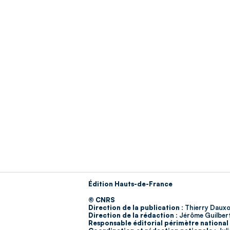
Édition Hauts-de-France
© CNRS
Direction de la publication :
Thierry Dauxo
Direction de la rédaction :
Jérôme Guilber
Responsable éditorial périmètre national 