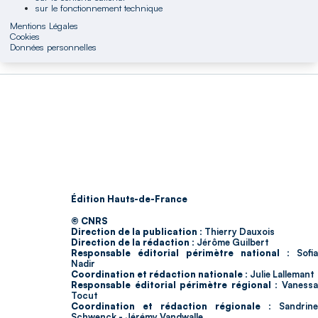
sur le fonctionnement technique
Mentions Légales
Cookies
Données personnelles
Édition Hauts-de-France
© CNRS
Direction de la publication :
Thierry Dauxois
Direction de la rédaction :
Jérôme Guilbert
Responsable éditorial périmètre national :
Sofia
Nadir
Coordination et rédaction nationale :
Julie Lallemant
Responsable éditorial périmètre régional :
Vaness
Tocut
Coordination et rédaction régionale :
Sandrine
Schwenck - Jérémy Vandwalle