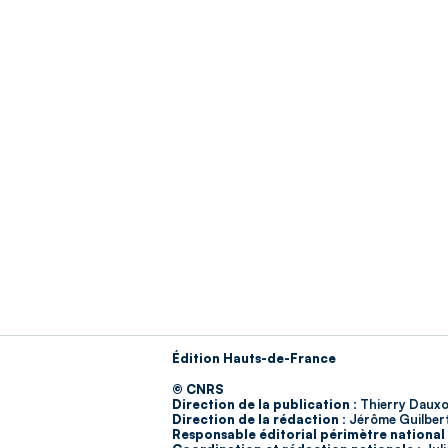
Édition Hauts-de-France
© CNRS
Direction de la publication :
Thierry Dauxo
Direction de la rédaction :
Jérôme Guilber
Responsable éditorial périmètre national 