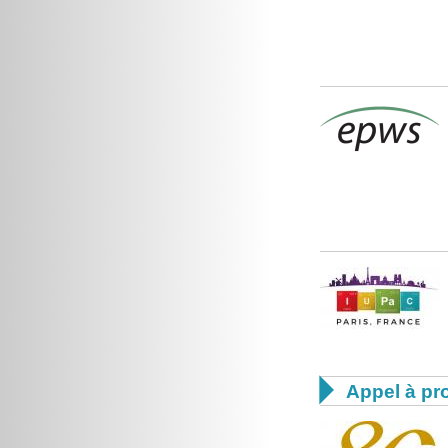

Appel à pro