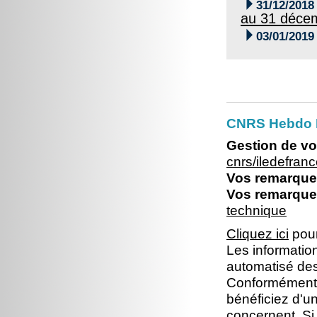

31/12/2018
au 31 déce

03/01/2019
CNRS Hebdo I
Gestion de vo
cnrs/iledefra
Vos remarques
Vos remarques
technique
Cliquez ici
pour
Les information
automatisé dest
Conformément à 
bénéficiez d'un
concernent. Si