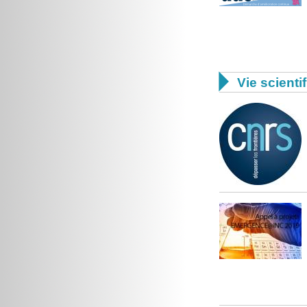

Vie scienti