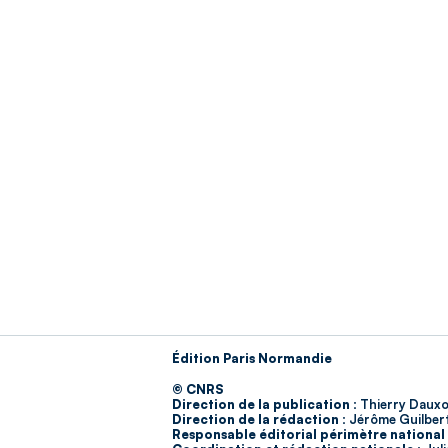
Édition Paris Normandie
© CNRS
Direction de la publication :
Thierry Dauxo
Direction de la rédaction :
Jérôme Guilber
Responsable éditorial périmètre national 