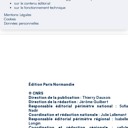
sur le contenu éditorial
sur le fonctionnement technique
Mentions Légales
Cookies
Données personnelles
Édition Paris Normandie
© CNRS
Direction de la publication :
Thierry Dauxois
Direction de la rédaction :
Jérôme Guilbert
Responsable éditorial périmètre national :
Sofia
Nadir
Coordination et rédaction nationale :
Julie Lallemant
Responsable éditorial périmètre régional :
Isabell
Longin
Coordination et rédaction régionale :
cellul