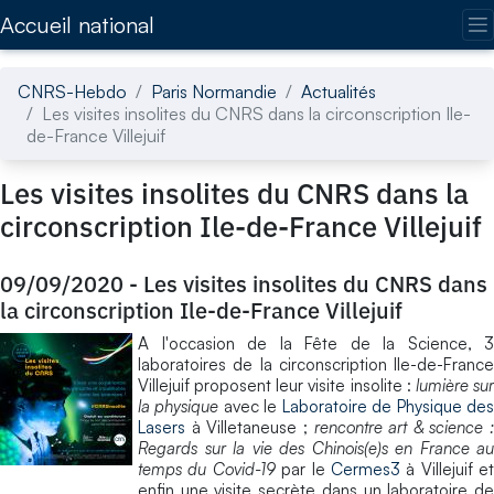
Accédez directement au contenu de la page
Accueil national
CNRS-Hebdo
Paris Normandie
Actualités
Les visites insolites du CNRS dans la circonscription Ile-
de-France Villejuif
Les visites insolites du CNRS dans la
circonscription Ile-de-France Villejuif
09/09/2020
-
Les visites insolites du CNRS dans
la circonscription Ile-de-France Villejuif
A l'occasion de la Fête de la Science, 3
laboratoires de la circonscription Ile-de-France
Villejuif proposent leur visite insolite :
lumière su
la physique
avec le
Laboratoire de Physique de
Lasers
à Villetaneuse ;
rencontre art & science :
Regards sur la vie des Chinois(e)s en France au
temps du Covid-19
par le
Cermes3
à Villejuif et
enfin une visite secrète dans un laboratoire de