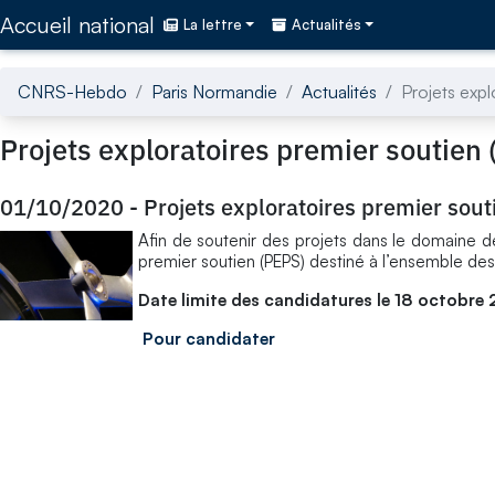
Accédez directement au contenu de la page
Accueil national
La lettre
Actualités
CNRS-Hebdo
Paris Normandie
Actualités
Projets expl
Projets exploratoires premier soutien 
01/10/2020
-
Projets exploratoires premier sout
​Afin de soutenir des projets dans le domaine de
premier soutien (PEPS) destiné à l’ensemble de
Date limite des candidatures le 18 octobre 
Pour candidater