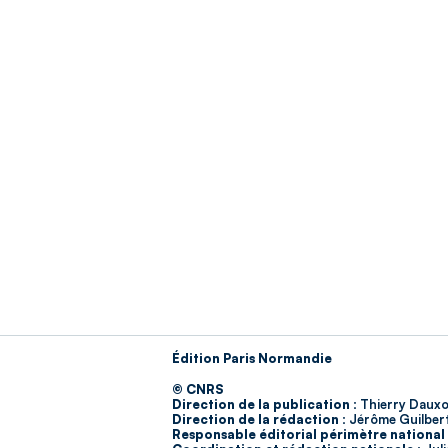
Édition Paris Normandie
© CNRS
Direction de la publication :
Thierry Dauxo
Direction de la rédaction :
Jérôme Guilber
Responsable éditorial périmètre national 