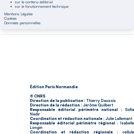
sur le contenu éditorial
sur le fonctionnement technique
Mentions Légales
Cookies
Données personnelles
Édition Paris Normandie
© CNRS
Direction de la publication :
Thierry Dauxois
Direction de la rédaction :
Jérôme Guilbert
Responsable éditorial périmètre national :
Sofia
Nadir
Coordination et rédaction nationale :
Julie Lallemant
Responsable éditorial périmètre régional :
Isabell
Longin
Coordination et rédaction régionale :
cellul