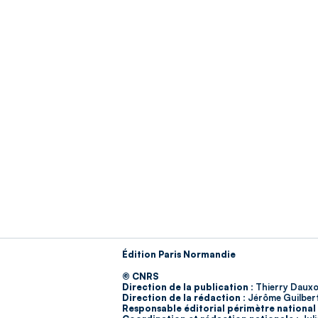
Édition Paris Normandie
© CNRS
Direction de la publication :
Thierry Dauxo
Direction de la rédaction :
Jérôme Guilber
Responsable éditorial périmètre national 