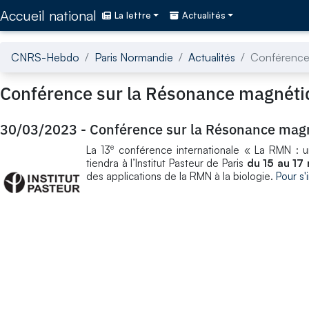
Accédez directement au contenu de la page
Accueil national
La lettre
Actualités
CNRS-Hebdo
Paris Normandie
Actualités
Conférence 
Conférence sur la Résonance magnéti
30/03/2023
-
Conférence sur la Résonance mag
e
La 13
conférence internationale « La RMN : un o
tiendra à l’Institut Pasteur de Paris
du 15 au 17
des applications de la RMN à la biologie.
Pour s'