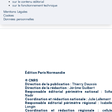
sur le contenu éditorial
sur le fonctionnement technique
Mentions Légales
Cookies
Données personnelles
Édition Paris Normandie
© CNRS
Direction de la publication :
Thierry Dauxois
Direction de la rédaction :
Jérôme Guilbert
Responsable éditorial périmètre national :
Sofia
Nadir
Coordination et rédaction nationale :
Julie Lallemant
Responsable éditorial périmètre régional :
Isabell
Longin
Coordination et rédaction régionale :
cellul