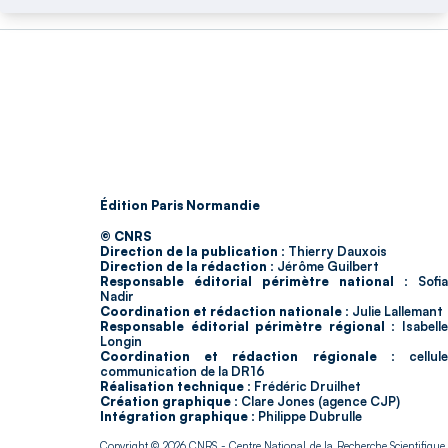
Édition Paris Normandie
© CNRS
Direction de la publication :
Thierry Dauxois
Direction de la rédaction :
Jérôme Guilbert
Responsable éditorial périmètre national :
Sofia
Nadir
Coordination et rédaction nationale :
Julie Lallemant
Responsable éditorial périmètre régional :
Isabell
Longin
Coordination et rédaction régionale :
cellul
communication de la DR16
Réalisation technique :
Frédéric Druilhet
Création graphique :
Clare Jones (agence CJP)
Intégration graphique :
Philippe Dubrulle
Copyright © 2026
CNRS
- Centre National de la Recherche Scientifique