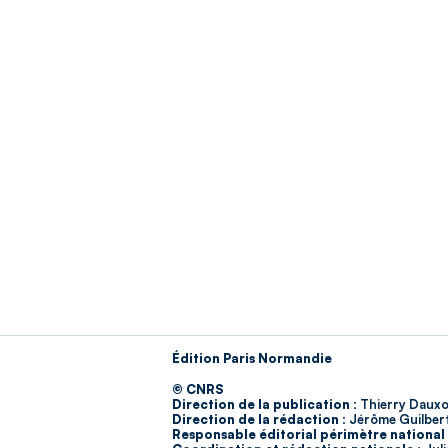
Édition Paris Normandie
© CNRS
Direction de la publication :
Thierry Dauxo
Direction de la rédaction :
Jérôme Guilber
Responsable éditorial périmètre national 