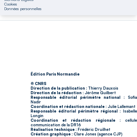
Cookies
Données personnelles
Édition Paris Normandie
© CNRS
Direction de la publication :
Thierry Dauxois
Direction de la rédaction :
Jérôme Guilbert
Responsable éditorial périmètre national :
Sofia
Nadir
Coordination et rédaction nationale :
Julie Lallemant
Responsable éditorial périmètre régional :
Isabell
Longin
Coordination et rédaction régionale :
cellul
communication de la DR16
Réalisation technique :
Frédéric Druilhet
Création graphique :
Clare Jones (agence CJP)