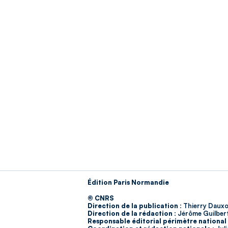
Édition Paris Normandie
© CNRS
Direction de la publication :
Thierry Dauxo
Direction de la rédaction :
Jérôme Guilber
Responsable éditorial périmètre national 