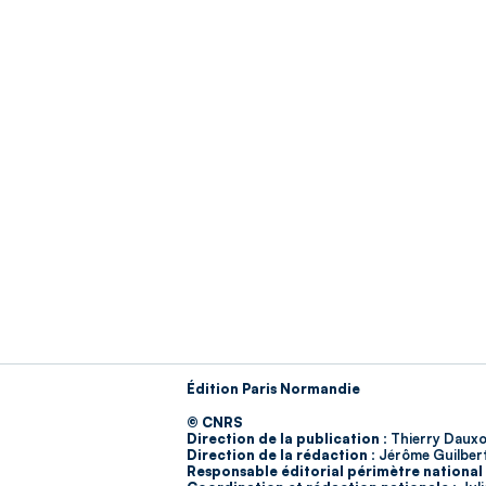
Édition Paris Normandie
© CNRS
Direction de la publication :
Thierry Dauxo
Direction de la rédaction :
Jérôme Guilber
Responsable éditorial périmètre national 