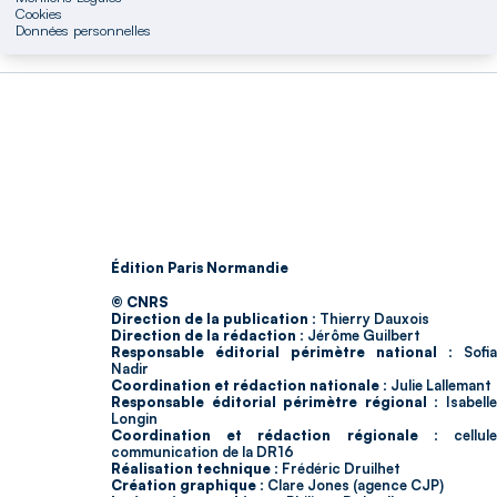
Cookies
Données personnelles
Édition Paris Normandie
© CNRS
Direction de la publication :
Thierry Dauxois
Direction de la rédaction :
Jérôme Guilbert
Responsable éditorial périmètre national :
Sofia
Nadir
Coordination et rédaction nationale :
Julie Lallemant
Responsable éditorial périmètre régional :
Isabell
Longin
Coordination et rédaction régionale :
cellul
communication de la DR16
Réalisation technique :
Frédéric Druilhet
Création graphique :
Clare Jones (agence CJP)