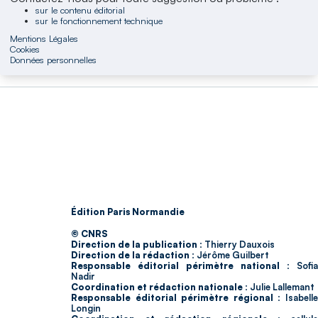
sur le contenu éditorial
sur le fonctionnement technique
Mentions Légales
Cookies
Données personnelles
Édition Paris Normandie
© CNRS
Direction de la publication :
Thierry Dauxois
Direction de la rédaction :
Jérôme Guilbert
Responsable éditorial périmètre national :
Sofia
Nadir
Coordination et rédaction nationale :
Julie Lallemant
Responsable éditorial périmètre régional :
Isabell
Longin