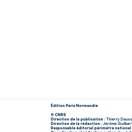
Édition Paris Normandie
© CNRS
Direction de la publication :
Thierry Dauxo
Direction de la rédaction :
Jérôme Guilber
Responsable éditorial périmètre national 