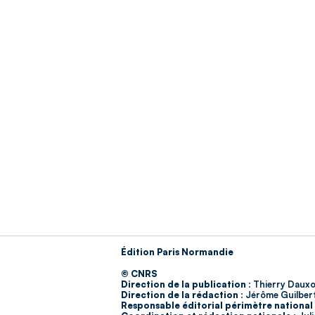
Édition Paris Normandie
© CNRS
Direction de la publication :
Thierry Dauxo
Direction de la rédaction :
Jérôme Guilber
Responsable éditorial périmètre national 