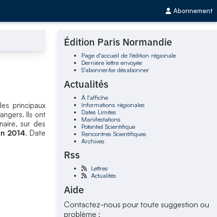
Abonnement
Édition Paris Normandie
Page d'accueil de l'édition régionale
Dernière lettre envoyée
S'abonner/se désabonner
Actualités
À l'affiche
Informations régionales
les principaux
Dates Limites
ngers. Ils ont
Manifestations
naire, sur des
Potentiel Scientifique
in 2014
. Date
Rencontres Scientifiques
Archives
Rss
Lettres
Actualités
Aide
Contactez-nous pour toute suggestion ou
problème :