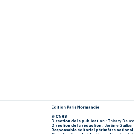
Édition Paris Normandie
© CNRS
Direction de la publication :
Thierry Dauxo
Direction de la rédaction :
Jérôme Guilber
Responsable éditorial périmètre national 