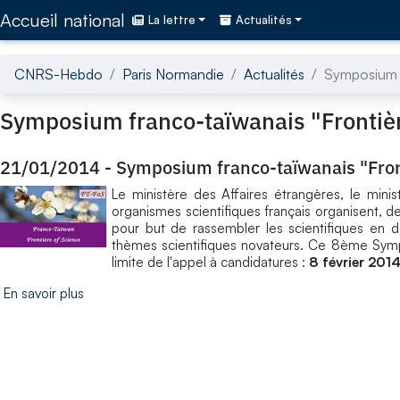
Accédez directement au contenu de la page
Accueil national
La lettre
Actualités
CNRS-Hebdo
Paris Normandie
Actualités
Symposium f
Symposium franco-taïwanais "Frontièr
21/01/2014
-
Symposium franco-taïwanais "Front
Le ministère des Affaires étrangères, le mini
organismes scientifiques français organisent, 
pour but de rassembler les scientifiques en déb
thèmes scientifiques novateurs. Ce 8ème Symp
limite de l'appel à candidatures :
8 février 201
En savoir plus