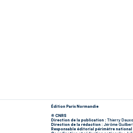
Édition Paris Normandie
© CNRS
Direction de la publication :
Thierry Dauxo
Direction de la rédaction :
Jérôme Guilber
Responsable éditorial périmètre national 