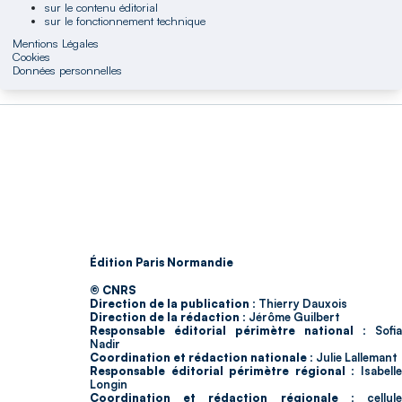
sur le contenu éditorial
sur le fonctionnement technique
Mentions Légales
Cookies
Données personnelles
Édition Paris Normandie
© CNRS
Direction de la publication :
Thierry Dauxois
Direction de la rédaction :
Jérôme Guilbert
Responsable éditorial périmètre national :
Sofia
Nadir
Coordination et rédaction nationale :
Julie Lallemant
Responsable éditorial périmètre régional :
Isabell
Longin
Coordination et rédaction régionale :
cellul