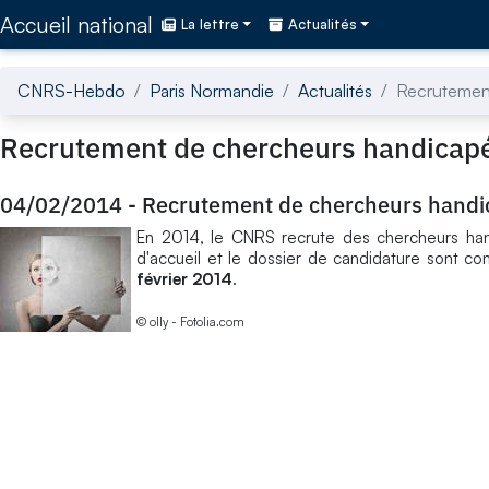
Accédez directement au contenu de la page
Accueil national
La lettre
Actualités
CNRS-Hebdo
Paris Normandie
Actualités
Recrutement
Recrutement de chercheurs handicapés
04/02/2014
-
Recrutement de chercheurs handic
En 2014, le CNRS recrute des chercheurs handi
d'accueil et le dossier de candidature sont con
février 2014
.
© olly - Fotolia.com