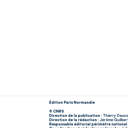
Édition Paris Normandie
© CNRS
Direction de la publication :
Thierry Dauxo
Direction de la rédaction :
Jérôme Guilber
Responsable éditorial périmètre national 