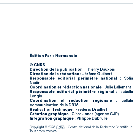
Édition Paris Normandie
© CNRS
Direction de la publication :
Thierry Dauxois
Direction de la rédaction :
Jérôme Guilbert
Responsable éditorial périmètre national :
Sofia
Nadir
Coordination et rédaction nationale :
Julie Lallemant
Responsable éditorial périmètre régional :
Isabell
Longin
Coordination et rédaction régionale :
cellul
communication de la DR16
Réalisation technique :
Frédéric Druilhet
Création graphique :
Clare Jones (agence CJP)
Intégration graphique :
Philippe Dubrulle
Copyright © 2026
CNRS
- Centre National de la Recherche Scientifique
Tous droits réservés.