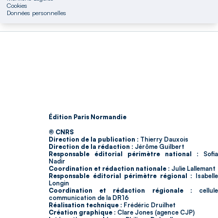
Cookies
Données personnelles
Édition Paris Normandie
© CNRS
Direction de la publication :
Thierry Dauxois
Direction de la rédaction :
Jérôme Guilbert
Responsable éditorial périmètre national :
Sofia
Nadir
Coordination et rédaction nationale :
Julie Lallemant
Responsable éditorial périmètre régional :
Isabell
Longin
Coordination et rédaction régionale :
cellul
communication de la DR16
Réalisation technique :
Frédéric Druilhet
Création graphique :
Clare Jones (agence CJP)