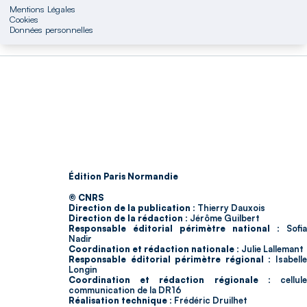
Mentions Légales
Cookies
Données personnelles
Édition Paris Normandie
© CNRS
Direction de la publication :
Thierry Dauxois
Direction de la rédaction :
Jérôme Guilbert
Responsable éditorial périmètre national :
Sofia
Nadir
Coordination et rédaction nationale :
Julie Lallemant
Responsable éditorial périmètre régional :
Isabell
Longin
Coordination et rédaction régionale :
cellul
communication de la DR16
Réalisation technique :
Frédéric Druilhet