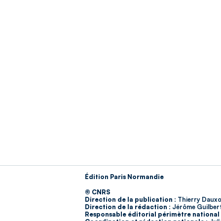
Édition Paris Normandie
© CNRS
Direction de la publication :
Thierry Dauxo
Direction de la rédaction :
Jérôme Guilber
Responsable éditorial périmètre national 