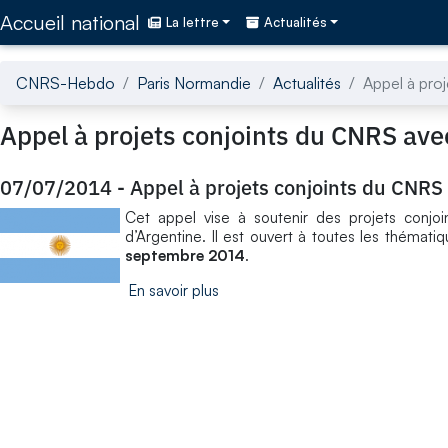
Accédez directement au contenu de la page
Accueil national
La lettre
Actualités
CNRS-Hebdo
Paris Normandie
Actualités
Appel à pro
Appel à projets conjoints du CNRS ave
07/07/2014
-
Appel à projets conjoints du CNRS 
Cet appel vise à soutenir des projets conj
d’Argentine. Il est ouvert à toutes les thémat
septembre 2014
.
En savoir plus