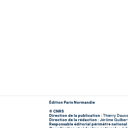
Édition Paris Normandie
© CNRS
Direction de la publication :
Thierry Dauxo
Direction de la rédaction :
Jérôme Guilber
Responsable éditorial périmètre national 