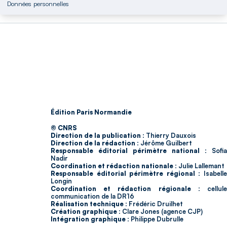
Données personnelles
Édition Paris Normandie
© CNRS
Direction de la publication :
Thierry Dauxois
Direction de la rédaction :
Jérôme Guilbert
Responsable éditorial périmètre national :
Sofia
Nadir
Coordination et rédaction nationale :
Julie Lallemant
Responsable éditorial périmètre régional :
Isabell
Longin
Coordination et rédaction régionale :
cellul
communication de la DR16
Réalisation technique :
Frédéric Druilhet
Création graphique :
Clare Jones (agence CJP)
Intégration graphique :
Philippe Dubrulle