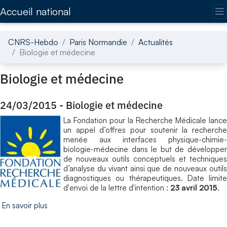
Accédez directement au contenu de la page
Accueil national
CNRS-Hebdo
Paris Normandie
Actualités
Biologie et médecine
Biologie et médecine
24/03/2015
-
Biologie et médecine
La Fondation pour la Recherche Médicale lance
un appel d’offres pour soutenir la recherche
menée aux interfaces physique-chimie-
biologie-médecine dans le but de développer
de nouveaux outils conceptuels et techniques
d’analyse du vivant ainsi que de nouveaux outils
diagnostiques ou thérapeutiques. Date limite
d'envoi de la lettre d'intention :
23 avril 2015
.
En savoir plus