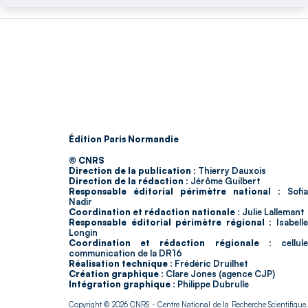
Édition Paris Normandie
© CNRS
Direction de la publication :
Thierry Dauxois
Direction de la rédaction :
Jérôme Guilbert
Responsable éditorial périmètre national :
Sofia
Nadir
Coordination et rédaction nationale :
Julie Lallemant
Responsable éditorial périmètre régional :
Isabell
Longin
Coordination et rédaction régionale :
cellul
communication de la DR16
Réalisation technique :
Frédéric Druilhet
Création graphique :
Clare Jones (agence CJP)
Intégration graphique :
Philippe Dubrulle
Copyright © 2026
CNRS
- Centre National de la Recherche Scientifique